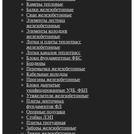
Камеры тепловые
Балки железобетонные
Сваи железобетонные
Элементы лестниц
железобетонные
Элементы колодцев
железобетонные
Лотки и плиты теплотрасс
железобетонные
Лотки каналов теплотрасс
Блоки фундаментные ФБС
Бордюры
Перемычки железобетонные
Кабельные колодцы
Прогоны железобетонные
Блоки дырчатые
унифицированные УДБ, ФБП
Утяжелители железобетонные
Плиты ленточных
фундаментов ФЛ
Опорные подушки
Стойки ЛЭП
Плитка тротуарная
Заборы железобетонные
Лежни железобетонные