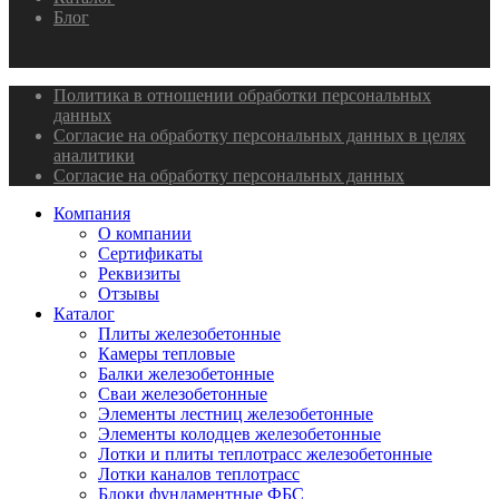
Блог
Политика в отношении обработки персональных
данных
Согласие на обработку персональных данных в целях
аналитики
Согласие на обработку персональных данных
Компания
О компании
Сертификаты
Реквизиты
Отзывы
Каталог
Плиты железобетонные
Камеры тепловые
Балки железобетонные
Сваи железобетонные
Элементы лестниц железобетонные
Элементы колодцев железобетонные
Лотки и плиты теплотрасс железобетонные
Лотки каналов теплотрасс
Блоки фундаментные ФБС