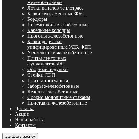
железобетонные
Лотки каналов теплотрасс
Блоки фундаментные ФБС
Бордюры
Перемычки железобетонные
Кабельные колодцы
Прогоны железобетонные
Блоки дырчатые
унифицированные УДБ, ФБП
Утяжелители железобетонные
Плиты ленточных
фундаментов ФЛ
Опорные подушки
Стойки ЛЭП
Плитка тротуарная
Заборы железобетонные
Лежни железобетонные
Сборно-монолитные стаканы
Приставки железобетонные
Доставка
Акции
Наши работы
Контакты
Заказать звонок